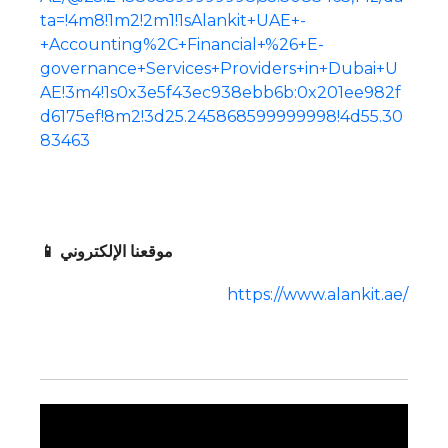
ta=!4m8!1m2!2m1!1sAlankit+UAE+-
+Accounting%2C+Financial+%26+E-
governance+Services+Providers+in+Dubai+U
AE!3m4!1s0x3e5f43ec938ebb6b:0x201ee982f
d6175ef!8m2!3d25.245868599999998!4d55.30
83463
📱 موقعنا الإلكتروني
https://www.alankit.ae/