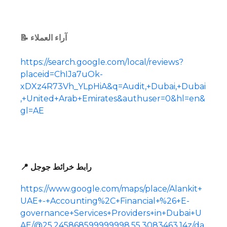
📝 آراء العملاء
https://search.google.com/local/reviews?
placeid=ChIJa7uOk-
xDXz4R73Vh_YLpHiA&q=Audit,+Dubai,+Dubai
,+United+Arab+Emirates&authuser=0&hl=en&
gl=AE
📍 رابط خرائط جوجل
https://www.google.com/maps/place/Alankit+
UAE+-+Accounting%2C+Financial+%26+E-
governance+Services+Providers+in+Dubai+U
AE/@25.245868599999998,55.3083463,14z/da