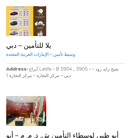
يلا للتأمين – دبي
وسيط تأمين – الإمارات العربية المتحدة
Address
أبراج Latifa – B 3904 ، 3905 – شيخ زايد رود –
دبي – مركز التجارة – مركز التجارة 1
أبو ظبي لوسطاء التأمين ش. ذ. م. م – أبو