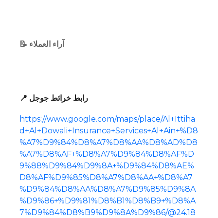
📝 آراء العملاء
📍 رابط خرائط جوجل
https://www.google.com/maps/place/Al+Ittiha
d+Al+Dowali+Insurance+Services+Al+Ain+%D8
%A7%D9%84%D8%A7%D8%AA%D8%AD%D8
%A7%D8%AF+%D8%A7%D9%84%D8%AF%D
9%88%D9%84%D9%8A+%D9%84%D8%AE%
D8%AF%D9%85%D8%A7%D8%AA+%D8%A7
%D9%84%D8%AA%D8%A7%D9%85%D9%8A
%D9%86+%D9%81%D8%B1%D8%B9+%D8%A
7%D9%84%D8%B9%D9%8A%D9%86/@24.18