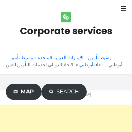
S
k
i
p
Corporate services
t
o
c
o
وسيط تأمين –
»
وسيط تأمين – الإمارات العربية المتحدة
n
»
أبوظبي
الاتحاد الدوالي لخدمات التأمين العين abu – أبوظبي
t
e
n
t
MAP
SEARCH
Advertisement – إعلان