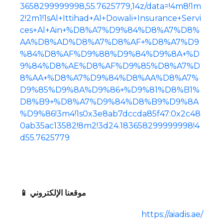
3658299999998,55.7625779,14z/data=!4m8!1m
2!2m1!1sAl+Ittihad+Al+Dowali+Insurance+Servi
ces+Al+Ain+%D8%A7%D9%84%D8%A7%D8%
AA%D8%AD%D8%A7%D8%AF+%D8%A7%D9
%84%D8%AF%D9%88%D9%84%D9%8A+%D
9%84%D8%AE%D8%AF%D9%85%D8%A7%D
8%AA+%D8%A7%D9%84%D8%AA%D8%A7%
D9%85%D9%8A%D9%86+%D9%81%D8%B1%
D8%B9+%D8%A7%D9%84%D8%B9%D9%8A
%D9%86!3m4!1s0x3e8ab7dccda85f47:0x2c48
0ab35ac13582!8m2!3d24.183658299999998!4
d55.7625779
📱 موقعنا الإلكتروني
https://aiadis.ae/