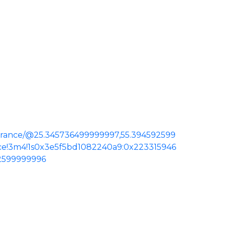
urance/@25.345736499999997,55.394592599
nce!3m4!1s0x3e5f5bd1082240a9:0x223315946
2599999996