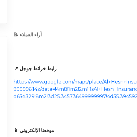
📝 آراء العملاء
📍 رابط خرائط جوجل
https://www.google.com/maps/place/Al+Hesn+Ins
999996,14z/data=!4m8!1m2!2m1!1sAl+Hesn+Insura
d65e329!8m2!3d25.345736499999997!4d55.39459
📱 موقعنا الإلكتروني