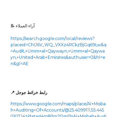
📝 آراء العملاء
https://search.google.com/local/reviews?
placeid=ChIJ6V_WQ_VXXz4RCkzBjGq69Lw&q
=Audit,+Umm+al+Qaywayn,+Umm+al+Qaywa
yn,+United+Arab+Emirates&authuser=0&hl=e
n&gl=AE
📍 رابط خرائط جوجل
https://www.google.com/maps/place/Al+Misba
h+Auditing+Of+Accounts/@25.4099111,55.445
0107,14z/data=!4m8!1m2!2m1!1sAl+Misbah+Audi