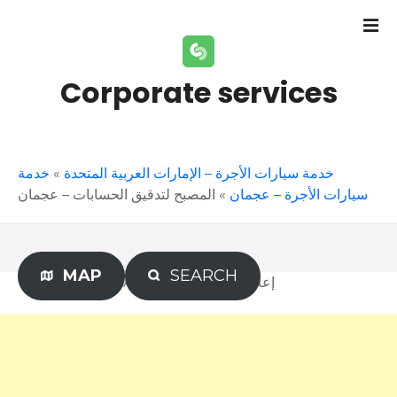
S
k
i
p
Corporate services
t
o
c
o
خدمة
»
خدمة سيارات الأجرة – الإمارات العربية المتحدة
n
المصبح لتدقيق الحسابات – عجمان
»
سيارات الأجرة – عجمان
t
e
n
t
MAP
SEARCH
Advertisement – إعلان