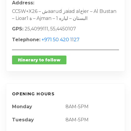
Address
CC5W+X26 – شaarud زaiad alخier – Al Bustan
– Lioarة 1 – Ajman – البستان – لياره 1
GPS
25,4099111, 55,4450107
Telephone
+971 50 420 1127
Itinerary to follow
OPENING HOURS
Monday
8AM-5PM
Tuesday
8AM-5PM