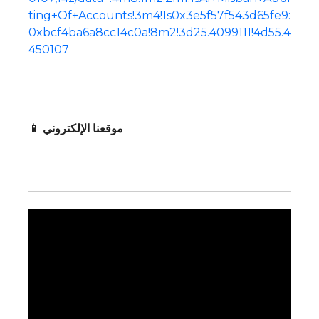
ting+Of+Accounts!3m4!1s0x3e5f57f543d65fe9:
0xbcf4ba6a8cc14c0a!8m2!3d25.4099111!4d55.4
450107
📱 موقعنا الإلكتروني