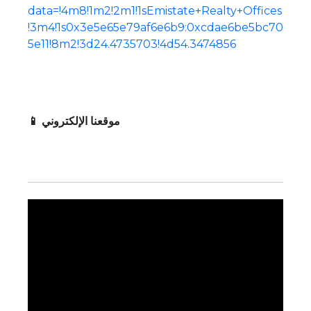
data=!4m8!1m2!2m1!1sEmistate+Realty+Offices
!3m4!1s0x3e5e65e79af6e6b9:0xcdae6be5bc70
5e11!8m2!3d24.4735703!4d54.3474856
📱 موقعنا الإلكتروني