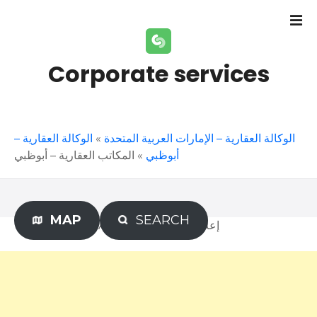
S
k
i
p
Corporate services
t
o
c
o
الوكالة العقارية –
»
الوكالة العقارية – الإمارات العربية المتحدة
n
المكاتب العقارية – أبوظبي
»
أبوظبي
t
e
n
t
MAP
SEARCH
Advertisement – إعلان