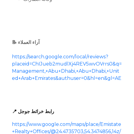
📝 آراء العملاء
https://search.google.com/local/reviews?
placeid=ChIJueb2mudlXj4REV5wvOVrrs0&q=
Management,+Abu+Dhabi,+Abu+Dhabi,+Unit
ed+Arab+Emirates&authuser=0&hl=en&gl=AE
📍 رابط خرائط جوجل
https://www.google.com/maps/place/Emistate
+Realty+Offices/@24.4735703,54.3474856,14z/