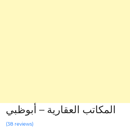
المكاتب العقارية – أبوظبي
(
38 reviews
)