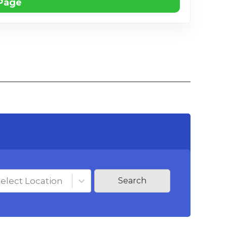
 Page
elect Location
Search