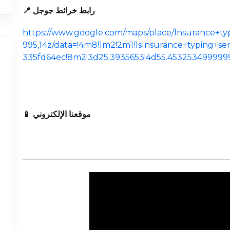
📍 رابط خرائط جوجل
https://www.google.com/maps/place/Insurance+ty
995,14z/data=!4m8!1m2!2m1!1sInsurance+typing+s
335fd64ec!8m2!3d25.3935653!4d55.453253499999
📱 موقعنا الإلكتروني