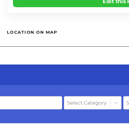
Edit this
LOCATION ON MAP
Select Category
S