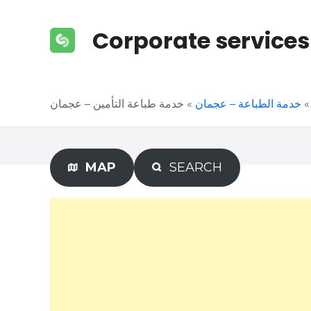
S
k
Corporate services
i
p
t
o
خدمة طباعة التأمين – عجمان
»
خدمة الطباعة – عجمان
c
o
n
t
MAP
SEARCH
e
n
t