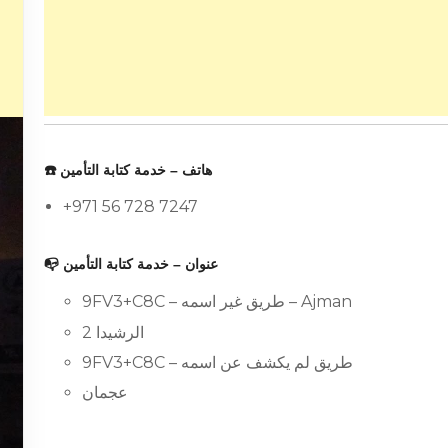
☎️ هاتف – خدمة كتابة التأمين
+971 56 728 7247
📭 عنوان – خدمة كتابة التأمين
9FV3+C8C – طريق غير اسمه – Ajman
الرشيدا 2
9FV3+C8C – طريق لم يكشف عن اسمه
عجمان