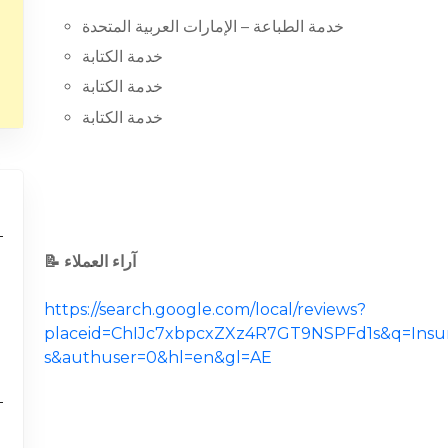
خدمة الطباعة – الإمارات العربية المتحدة
خدمة الكتابة
خدمة الكتابة
خدمة الكتابة
📝 آراء العملاء
https://search.google.com/local/reviews?
placeid=ChIJc7xbpcxZXz4R7GT9NSPFd1s&q=Insur
s&authuser=0&hl=en&gl=AE