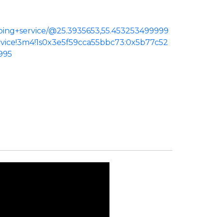
ping+service/@25.3935653,55.453253499999
ervice!3m4!1s0x3e5f59cca55bbc73:0x5b77c52
995