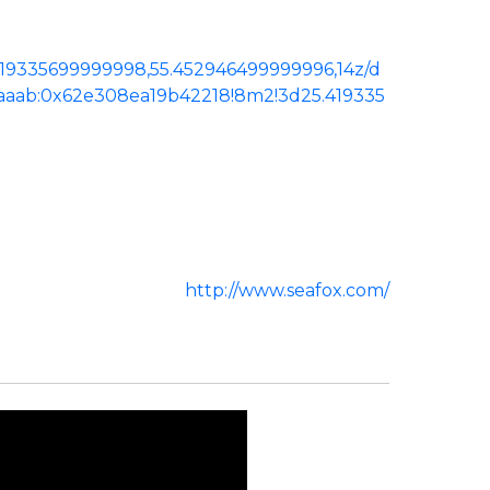
419335699999998,55.452946499999996,14z/d
aaaab:0x62e308ea19b42218!8m2!3d25.419335
http://www.seafox.com/