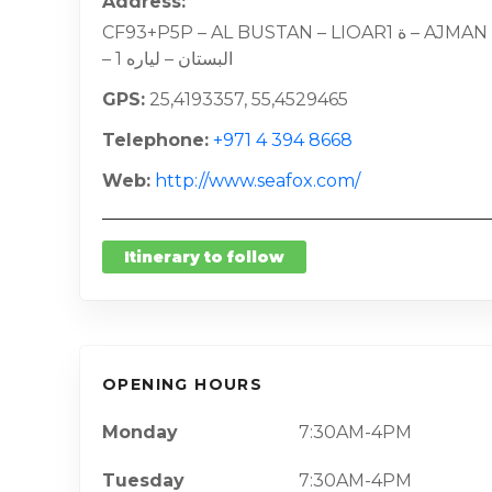
Address
CF93+P5P – AL BUSTAN – LIOARة 1 – AJMAN
– البستان – لياره 1
GPS
25,4193357, 55,4529465
Telephone
+971 4 394 8668
Web
http://www.seafox.com/
Itinerary to follow
OPENING HOURS
Monday
7:30AM-4PM
Tuesday
7:30AM-4PM