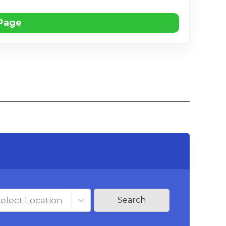
 Page
elect Location
Search