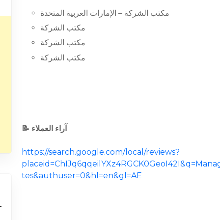
مكتب الشركة – الإمارات العربية المتحدة
مكتب الشركة
مكتب الشركة
مكتب الشركة
📝 آراء العملاء
https://search.google.com/local/reviews?
placeid=ChIJq6qqeilYXz4RGCK0GeoI42I&q=Manag
tes&authuser=0&hl=en&gl=AE