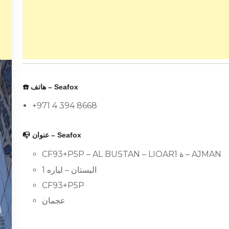
☎️ هاتف – Seafox
+971 4 394 8668
📭 عنوان – Seafox
CF93+P5P – AL BUSTAN – LIOARة 1 – AJMAN
البستان – لياره 1
CF93+P5P
عجمان