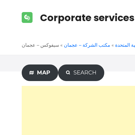
S
k
Corporate services
i
p
t
o
سيفوكس – عجمان
»
مكتب الشركة – عجمان
»
ة المتحدة
c
o
n
t
MAP
SEARCH
e
n
t