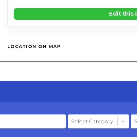
Edit this
LOCATION ON MAP
Select Category
S