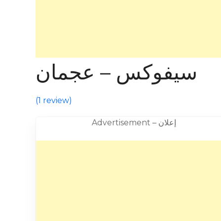
سيفوكس – عجمان
(
1 review
)
Advertisement – إعلان