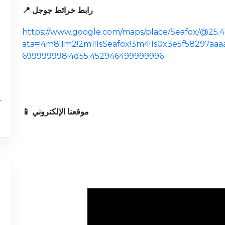
📍 رابط خرائط جوجل
https://www.google.com/maps/place/Seafox/@25.
ata=!4m8!1m2!2m1!1sSeafox!3m4!1s0x3e5f58297aa
699999998!4d55.452946499999996
📱 موقعنا الإلكتروني