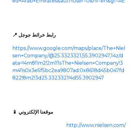
ed+Arab+Emirates&authuser=0&hl=en&gl=AE
📍 رابط خرائط جوجل
https://www.google.com/maps/place/The+Niel
sen+Company/@25.3323321,55.3902947,14z/d
ata=!4m8!1m2!2m1!1sThe+Nielsen+Company!3
m4!1s0x3e5f5bc2ea9807ad:0x8618d45b047fd
822!8m2!3d25.3323321!4d55.3902947
📱 موقعنا الإلكتروني
http://www.nielsen.com/