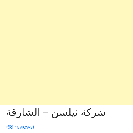
شركة نيلسن – الشارقة
(
68 reviews
)