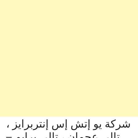
شركة يو إتش إس إنتربرايز ،
تالي عجمان ، تالي برايم –