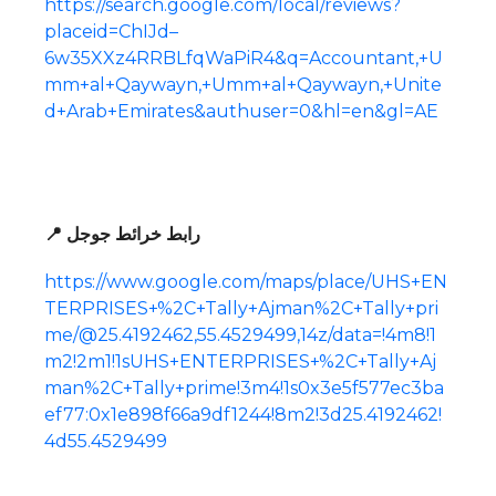
https://search.google.com/local/reviews?
placeid=ChIJd–
6w35XXz4RRBLfqWaPiR4&q=Accountant,+U
mm+al+Qaywayn,+Umm+al+Qaywayn,+Unite
d+Arab+Emirates&authuser=0&hl=en&gl=AE
📍 رابط خرائط جوجل
https://www.google.com/maps/place/UHS+EN
TERPRISES+%2C+Tally+Ajman%2C+Tally+pri
me/@25.4192462,55.4529499,14z/data=!4m8!1
m2!2m1!1sUHS+ENTERPRISES+%2C+Tally+Aj
man%2C+Tally+prime!3m4!1s0x3e5f577ec3ba
ef77:0x1e898f66a9df1244!8m2!3d25.4192462!
4d55.4529499