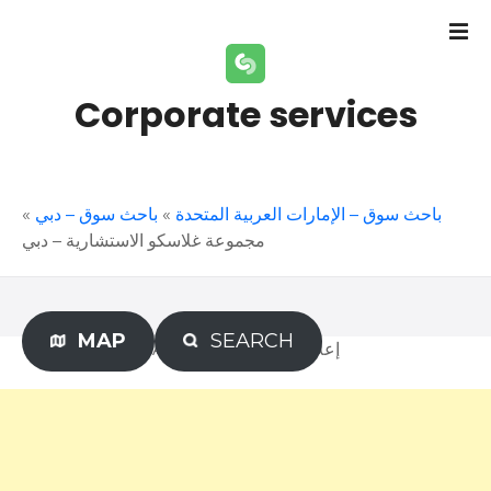
S
k
i
p
Corporate services
t
o
c
o
»
باحث سوق – دبي
»
باحث سوق – الإمارات العربية المتحدة
n
مجموعة غلاسكو الاستشارية – دبي
t
e
n
t
MAP
SEARCH
Advertisement – إعلان