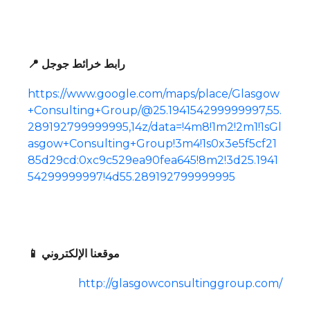
📍 رابط خرائط جوجل
https://www.google.com/maps/place/Glasgow
+Consulting+Group/@25.194154299999997,55.
289192799999995,14z/data=!4m8!1m2!2m1!1sGl
asgow+Consulting+Group!3m4!1s0x3e5f5cf21
85d29cd:0xc9c529ea90fea645!8m2!3d25.1941
54299999997!4d55.289192799999995
📱 موقعنا الإلكتروني
http://glasgowconsultinggroup.com/