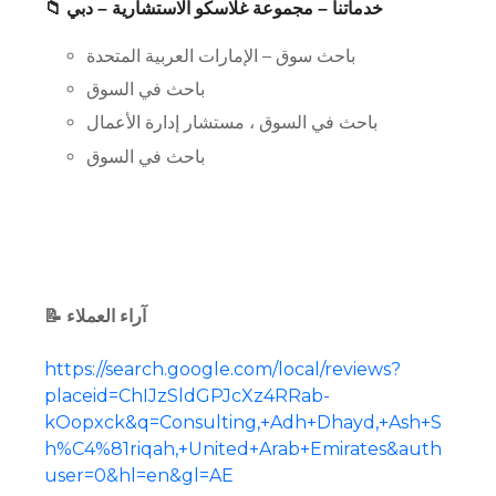
📁 خدماتنا – مجموعة غلاسكو الاستشارية – دبي
باحث سوق – الإمارات العربية المتحدة
باحث في السوق
باحث في السوق ، مستشار إدارة الأعمال
باحث في السوق
📝 آراء العملاء
https://search.google.com/local/reviews?
placeid=ChIJzSldGPJcXz4RRab-
kOopxck&q=Consulting,+Adh+Dhayd,+Ash+S
h%C4%81riqah,+United+Arab+Emirates&auth
user=0&hl=en&gl=AE