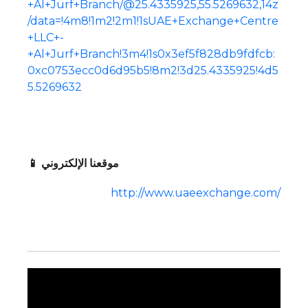
+Al+Jurf+Branch/@25.4335925,55.5269632,14z
/data=!4m8!1m2!2m1!1sUAE+Exchange+Centre
+LLC+-
+Al+Jurf+Branch!3m4!1s0x3ef5f828db9fdfcb:
0xc0753ecc0d6d95b5!8m2!3d25.4335925!4d5
5.5269632
📱 موقعنا الإلكتروني
http://www.uaeexchange.com/