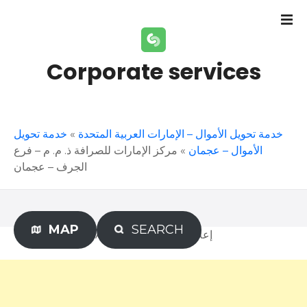
S
k
i
p
Corporate services
t
o
c
o
خدمة تحويل
»
خدمة تحويل الأموال – الإمارات العربية المتحدة
n
مركز الإمارات للصرافة ذ. م. م – فرع
»
الأموال – عجمان
t
الجرف – عجمان
e
n
t
MAP
SEARCH
Advertisement – إعلان