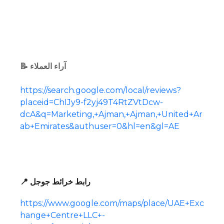
📝 آراء العملاء
https://search.google.com/local/reviews?
placeid=ChIJy9-f2yj49T4RtZVtDcw-
dcA&q=Marketing,+Ajman,+Ajman,+United+Ar
ab+Emirates&authuser=0&hl=en&gl=AE
📍 رابط خرائط جوجل
https://www.google.com/maps/place/UAE+Exc
hange+Centre+LLC+-