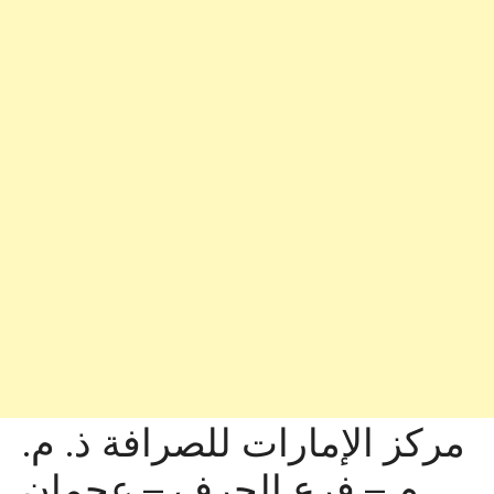
مركز الإمارات للصرافة ذ. م.
م – فرع الجرف – عجمان