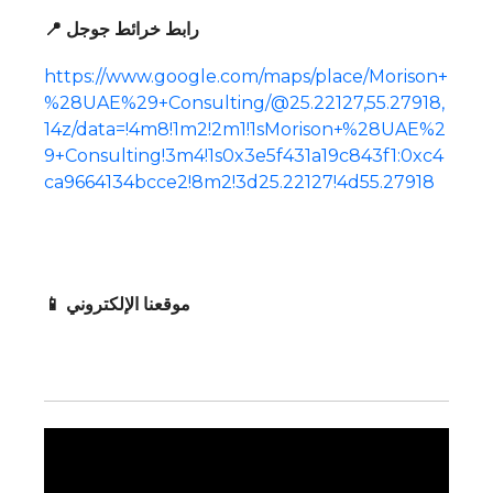
📍 رابط خرائط جوجل
https://www.google.com/maps/place/Morison+
%28UAE%29+Consulting/@25.22127,55.27918,
14z/data=!4m8!1m2!2m1!1sMorison+%28UAE%2
9+Consulting!3m4!1s0x3e5f431a19c843f1:0xc4
ca9664134bcce2!8m2!3d25.22127!4d55.27918
📱 موقعنا الإلكتروني