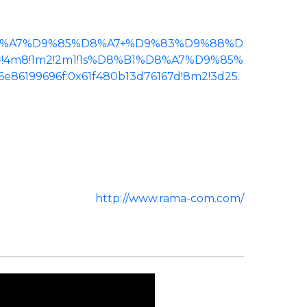
B1%D8%A7%D9%85%D8%A7+%D9%83%D9%88%D
ta=!4m8!1m2!2m1!1s%D8%B1%D8%A7%D9%85%
6199696f:0x61f480b13d76167d!8m2!3d25.
http://www.rama-com.com/