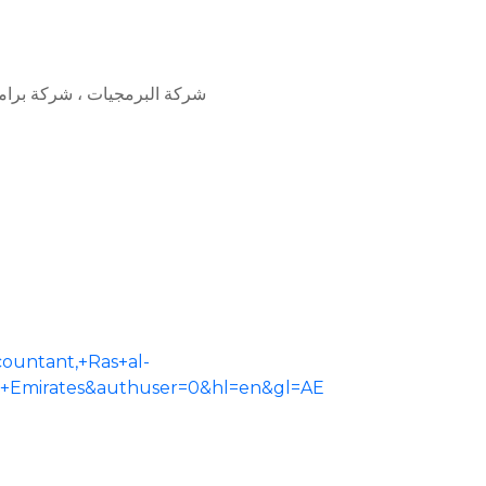
شركة البرمجيات ، شركة برام
untant,+Ras+al-
+Emirates&authuser=0&hl=en&gl=AE