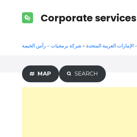
S
k
Corporate services
i
p
t
o
شركة برمجيات – رأس الخيمة
»
لإمارات العربية المتحدة
c
o
n
t
MAP
SEARCH
e
n
t