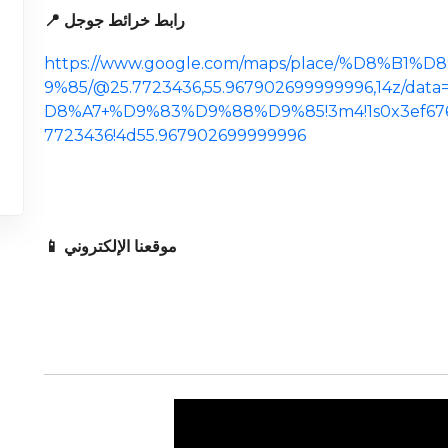
📍 رابط خرائط جوجل
https://www.google.com/maps/place/%D8%
9%85/@25.7723436,55.967902699999996,14z/da
D8%A7+%D9%83%D9%88%D9%85!3m4!1s0x3ef676e8
7723436!4d55.967902699999996
📱 موقعنا الإلكتروني