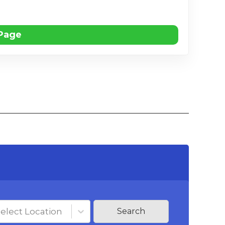
 Page
elect Location
Search