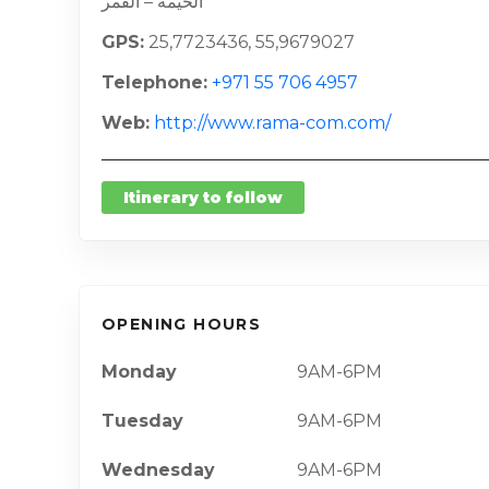
الخيمة – القمر
GPS
25,7723436, 55,9679027
Telephone
+971 55 706 4957
Web
http://www.rama-com.com/
Itinerary to follow
OPENING HOURS
Monday
9AM-6PM
Tuesday
9AM-6PM
Wednesday
9AM-6PM