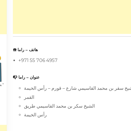
☎️ هاتف – راما
+971 55 706 4957
📭 عنوان – راما
يخ سقر بن محمد القاسيمي شارع – قورم – رأس الخيمة
القمر
الشيخ سكر بن محمد القاسيمي طريق
رأس الخيمة