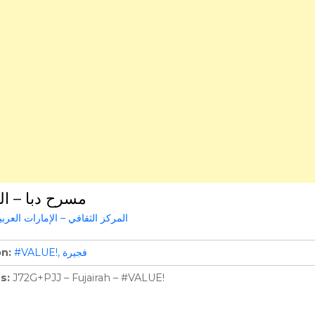
مسرح دبا – ال
المركز الثقافي – الإمارات العربي
on
#VALUE!
فجيرة
ss
J72G+PJJ – Fujairah – #VALUE!