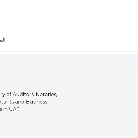
الم
ry of Auditors, Notaries,
tants and Business
s in UAE