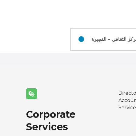
P
o
s
ركز الثقافي – الفجيرة
t
s
n
a
v
Directo
Accoun
i
Service
Corporate
g
Services
a