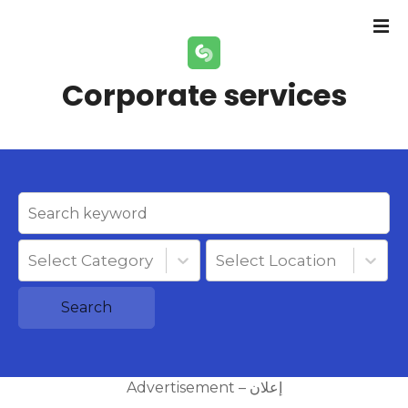
S
k
i
p
Corporate services
t
o
c
o
n
t
e
n
Select Category
Select Location
t
Search
Advertisement – إعلان