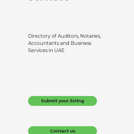
i
g
a
Directory of Auditors, Notaries,
t
Accountants and Business
i
Services in UAE
o
n
Submit your listing
Contact us