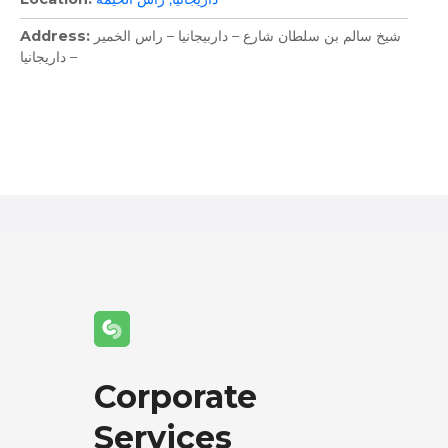
شيخ سالم بن سلطان شارع – داربيجانيا – راس الخمير
Address
– داريجانيا
P
o
s
t
s
n
a
Corporate
v
Services