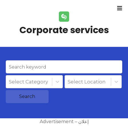
S
k
i
p
Corporate services
t
o
c
o
n
t
e
n
Select Category
Select Location
t
Search
Advertisement – إعلان