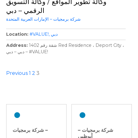
وكالة تطوير المواقع / وكالة التسويق
الرقمي – دبي
شركة برمجيات – الإمارات العربية المتحدة
دبي
#VALUE!
Location
شقة رقم 1402 Red Residence ، Deport City ،
Address
دبي – دبي – #VALUE!
P
Previous
1
2
3
o
s
t
s
شركة برمجيات –
شركة برمجيات –
أبوظبي