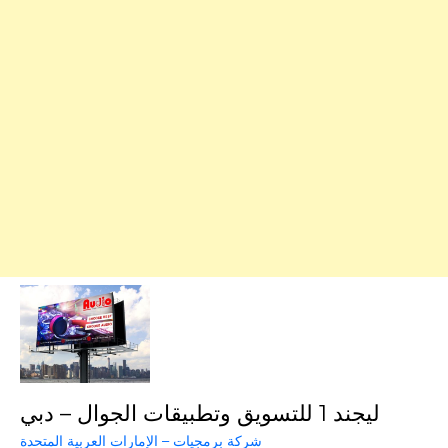
ليجند 1 للتسويق وتطبيقات الجوال – دبي
شركة برمجيات – الإمارات العربية المتحدة