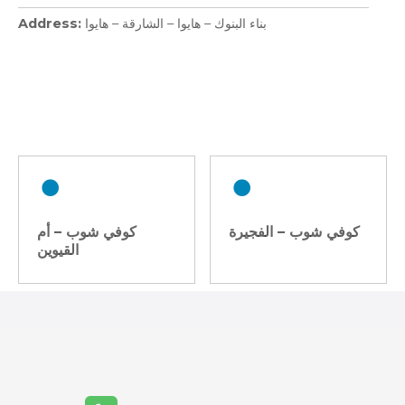
بناء البنوك – هايوا – الشارقة – هايوا
Address
P
o
s
t
كوفي شوب – الفجيرة
كوفي شوب – أم
s
القيوين
n
a
v
i