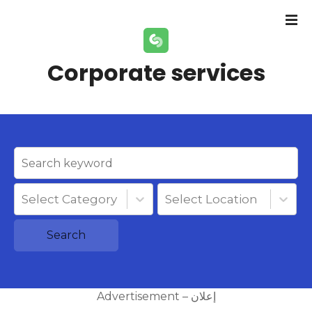
S
k
i
p
Corporate services
t
o
c
o
n
t
e
n
Select Category
Select Location
t
Search
Advertisement – إعلان