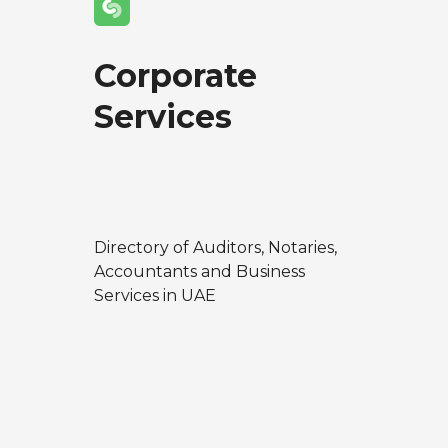
g
a
Corporate
t
Services
i
o
n
Directory of Auditors, Notaries,
Accountants and Business
Services in UAE