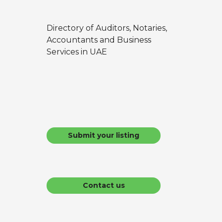
a
t
Directory of Auditors, Notaries,
Accountants and Business
i
Services in UAE
o
n
Submit your listing
Contact us