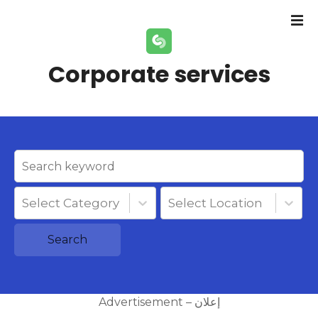
S
k
i
p
Corporate services
t
o
c
o
n
t
e
n
Select Category
Select Location
t
Search
Advertisement – إعلان