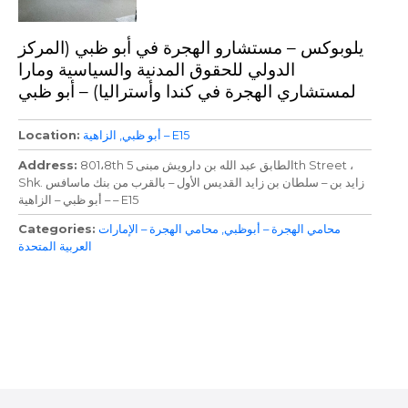
يلوبوكس – مستشارو الهجرة في أبو ظبي (المركز
الدولي للحقوق المدنية والسياسية ومارا
لمستشاري الهجرة في كندا وأستراليا) – أبو ظبي
الزاهية – E15
أبو ظبي
Location
801،8th الطابق عبد الله بن دارويش مبنى 5th Street ،
Address
Shk. زايد بن – سلطان بن زايد القديس الأول – بالقرب من بنك ماسافس
– أبو ظبي – الزاهية – E15
محامي الهجرة – أبوظبي
محامي الهجرة – الإمارات
Categories
العربية المتحدة
P
o
s