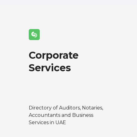
t
s
n
a
Corporate
v
Services
i
g
a
t
Directory of Auditors, Notaries,
Accountants and Business
i
Services in UAE
o