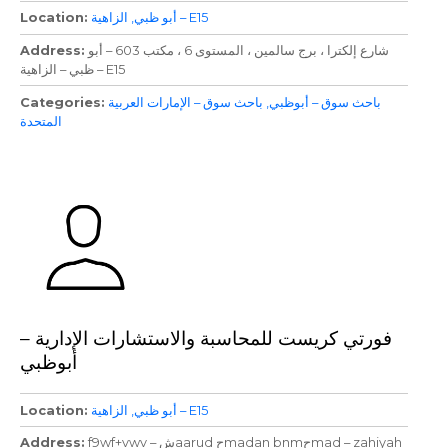
الزاهية – E15
أبو ظبي
Location
شارع إلكترا ، برج سالمين ، المستوى 6 ، مكتب 603 – أبو
Address
ظبي – الزاهية – E15
باحث سوق – أبوظبي
باحث سوق – الإمارات العربية
Categories
المتحدة
فورتي كريست للمحاسبة والاستشارات الإدارية –
أبوظبي
الزاهية – E15
أبو ظبي
Location
f9wf+vwv – شaarud حmadan bnmحmad – zahiyah
Address