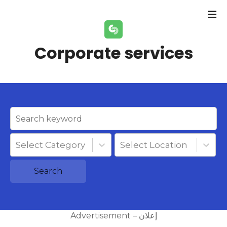
S
k
i
p
Corporate services
t
o
c
o
n
t
e
n
Select Category
Select Location
t
Search
Advertisement – إعلان