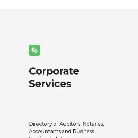
s
t
s
n
a
v
Corporate
i
Services
g
a
t
Directory of Auditors, Notaries,
i
Accountants and Business