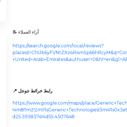
📝 آراء العملاء
https://search.google.com/local/reviews?
placeid=ChIJb6yFVNtZXz4R4mSp66hRcyM&q=Cons
+United+Arab+Emirates&authuser=0&hl=en&gl=A
📍 رابط خرائط جوجل
https://www.google.com/maps/place/Generic+Tech
!4m8!1m2!2m1!1sGeneric+Technologies!3m4!1s0x3
d25.3938374!4d55.4307648