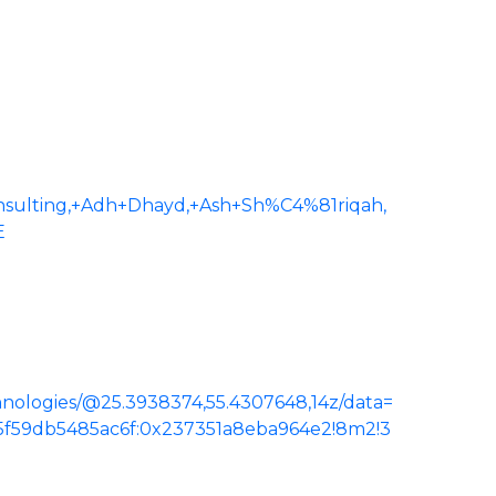
ulting,+Adh+Dhayd,+Ash+Sh%C4%81riqah,
E
nologies/@25.3938374,55.4307648,14z/data=
e5f59db5485ac6f:0x237351a8eba964e2!8m2!3