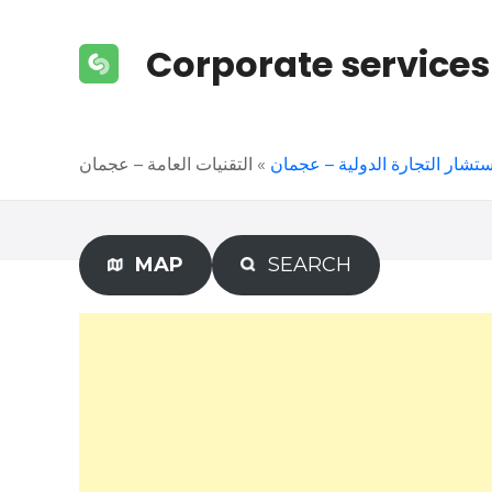
S
k
Corporate services
i
p
t
o
التقنيات العامة – عجمان
»
تشار التجارة الدولية – عجمان
c
o
n
t
MAP
SEARCH
e
n
t