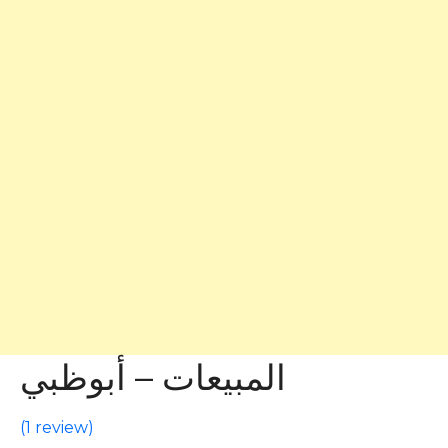
المبيعات – أبوظبي
(
1 review
)