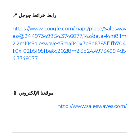
📍 رابط خرائط جوجل
https://www.google.com/maps/place/Saleswav
es/@24.4973499,54.3746077,14z/data=!4m8!1m
2!2m1!1sSaleswaves!3m4!1s0x3e5e6785f1fb704
1:0xf02b5f95fba6c202!8m2!3d24.4973499!4d5
4.3746077
📱 موقعنا الإلكتروني
http://www.saleswaves.com/