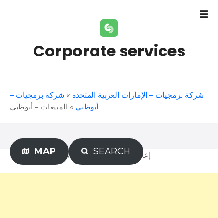
S
k
i
p
Corporate services
t
o
c
o
شركة برمجيات –
»
شركة برمجيات – الإمارات العربية المتحدة
n
المبيعات – أبوظبي
»
أبوظبي
t
e
n
t
MAP
SEARCH
Advertisement – إعلان